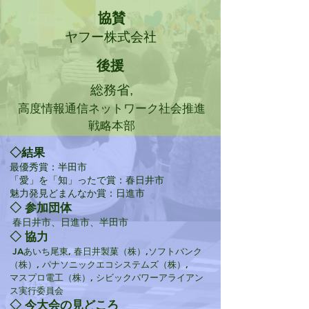
協賛
ヤフー株式会社
後援
総務省,
高度情報通信ネットワーク社会推進
戦略本部
◇結果
最優秀賞：半田市
「愛」を「知」ったで賞：春日井市
魅力発見どまんなか賞：日進市
◇ 参加団体
春日井市、日進市、半田市
◇ 協力
JAあいち尾東, 春日井製菓（株）,ソフトバンク
（株）, パナソニックエコシステムズ（株）,
マスプロ電工（株）, シビックパワーアライアン
ス実行委員会
◇ 今大会の見どころ