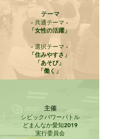
テーマ
- 共通テーマ -
「女性の活躍」
- 選択テーマ -
「住みやすさ」
「あそび」
「働く」
主催
シビックパワーバトル
どまんなか愛知2019
実行委員会