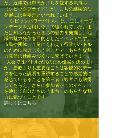
た、近年では市民がまちを愛する気持ち
（シビックプライド）が、まちの継続的な
発展には重要だといわれています。
「シビックパワーバトル」は、主にオープ
ンデータを活用し今まで埋もれていた、ま
たは知らなかったまちの魅力を発掘し、地
域の魅力発信を目的としたイベントです。
市民や団体、企業にくわえて行政がバトル
のために協力しあう※ことで、あらたな魅
力発信の仕組みづくりに繋げていきます。
大会ではバトル形式のため優劣を決めます
が、勝敗よりも重要なことは客観的なデー
タを使った説明を重視することで感覚的に
感じているることを第三者（観客にも納得
してもらえ、さらに参加者がこのイベント
を通じて自分たちの「まち」のあらたな魅
力に気づくことです。
詳しくはこちら