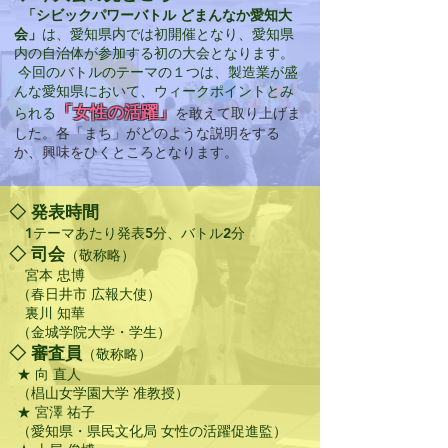
「シビックパワーバトル どまんなか愛知大
会」
は、愛知県内では初開催となり、愛知県
内の自治体が参加する初の大会となります。
今回のバトルのテーマの１つは、製造業が盛
んな愛知県において、ウィークポイントとみ
「女性の活躍」
られる
を敢えて取り上げま
した。各「まち」がどのような説明をする
か、興味をひくところとなります。
◇ 発表時間
1テーマあたり発表5分、バトル2分
◇ 司会
（敬称略）
宮本 忠博
（春日井市 広報大使）
裏川 知華
（金城学院大学・学生）
◇ 審査員
（敬称略）
★ 向 直人
（椙山女学園大学 准教授）
★ 宮澤 祐子
（愛知県・県民文化局 女性の活躍促進監）